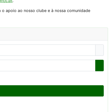
ifcc.pt
.
m o apoio ao nosso clube e à nossa comunidade
Mostra