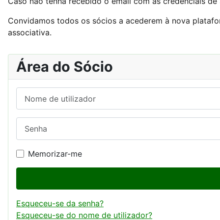
Caso não tenha recebido o email com as credenciais de 
Convidamos todos os sócios a
acederem à nova platafo
associativa.
Área do Sócio
Nome de utilizador
Senha
Memorizar-me
Esqueceu-se da senha?
Esqueceu-se do nome de utilizador?