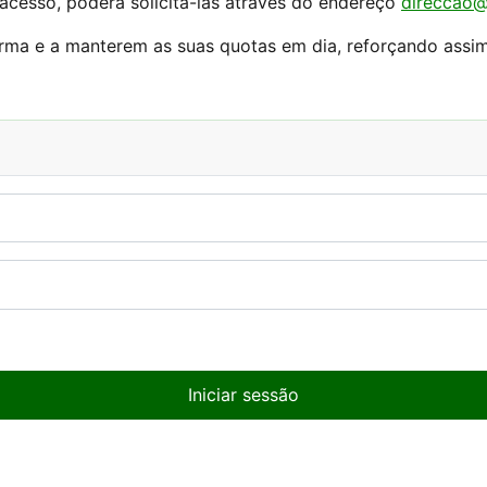
acesso, poderá solicitá-las através do endereço
direccao@
rma e a manterem as suas quotas em dia, reforçando assi
Iniciar sessão